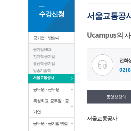
수강신청
서울교통공
Ucampus의
차
공기업ㆍ방송사
공기업 NCS
전기직 공기업
전화
통신직 공기업
02)8
방송기술직
서울교통공사
공무원ㆍ군무원
동영상강의
특성화고 공무원ㆍ공
기업
서울교통공사
공무원ㆍ공기업 면접