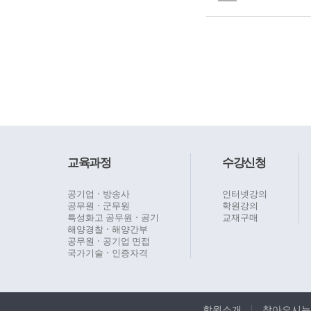
교육과정
수강신청
공기업ㆍ방송사
인터넷강의
공무원ㆍ군무원
학원강의
특성화고 공무원ㆍ공기
교재구매
해양경찰ㆍ해양간부
공무원ㆍ공기업 면접
국가기술ㆍ인증자격
학원소개
찾아오시는