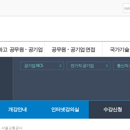
화고 공무원ㆍ공기업
공무원ㆍ공기업 면접
국가기술
공기업 NCS
전기직 공기업
통신직
개강안내
인터넷강의실
수강신청
서울교통공사