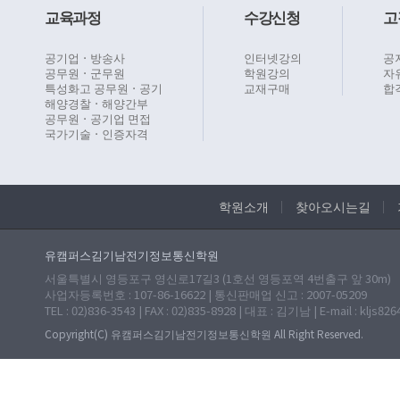
교육과정
수강신청
고
공기업ㆍ방송사
인터넷강의
공
공무원ㆍ군무원
학원강의
자
특성화고 공무원ㆍ공기
교재구매
합
해양경찰ㆍ해양간부
공무원ㆍ공기업 면접
국가기술ㆍ인증자격
학원소개
찾아오시는길
유캠퍼스김기남전기정보통신학원
서울특별시 영등포구 영신로17길3 (1호선 영등포역 4번출구 앞 30m)
사업자등록번호 : 107-86-16622 | 통신판매업 신고 : 2007-05209
TEL : 02)836-3543 | FAX : 02)835-8928 | 대표 : 김기남 | E-mail : kljs82
Copyright(C) 유캠퍼스김기남전기정보통신학원 All Right Reserved.