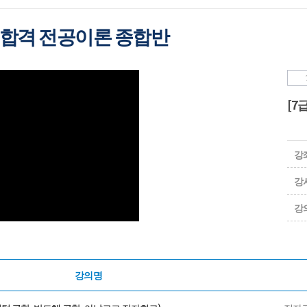
] 합격 전공이론 종합반
[7
강
강
강
강의명