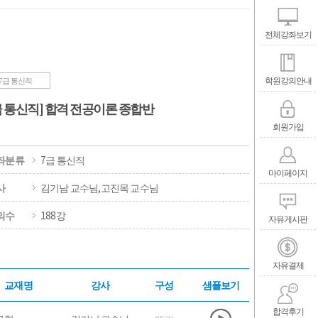
전체강좌보기
학원강의안내
7급 통신직
급 통신직] 합격 전공이론 종합반
회원가입
좌분류
7급 통신직
마이페이지
사
김기남 교수님,고진목 교수님
의수
188강
자유게시판
자유결제
교재명
강사
구성
샘플보기
합격후기