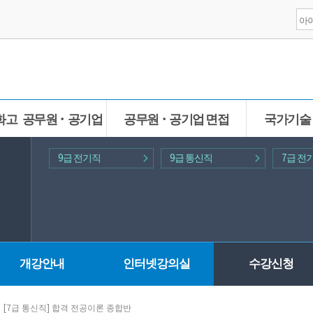
화고 공무원ㆍ공기업
공무원ㆍ공기업 면접
국가기술
9급 전기직
9급 통신직
7급 전
개강안내
인터넷강의실
수강신청
[7급 통신직] 합격 전공이론 종합반