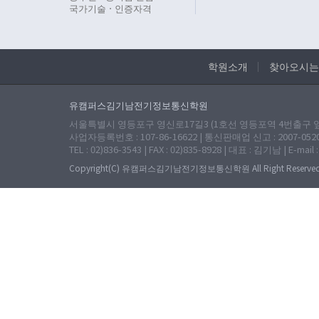
국가기술ㆍ인증자격
학원소개
찾아오시는
유캠퍼스김기남전기정보통신학원
서울특별시 영등포구 영신로17길3 (1호선 영등포역 4번출구 앞 
사업자등록번호 : 107-86-16622 | 통신판매업 신고 : 2007-052
TEL : 02)836-3543 | FAX : 02)835-8928 | 대표 : 김기남 | E-mail 
Copyright(C) 유캠퍼스김기남전기정보통신학원 All Right Reserved