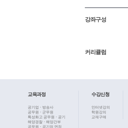
강좌구성
커리큘럼
교육과정
수강신청
공기업ㆍ방송사
인터넷강의
공무원ㆍ군무원
학원강의
특성화고 공무원ㆍ공기
교재구매
해양경찰ㆍ해양간부
공무원ㆍ공기업 면접