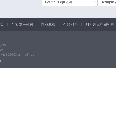
Ucampus 페이스북
Ucampu
길
기업교육상담
강사모집
이용약관
개인정보취급방침
30m)
09
: kljs8264@hanmail.net
.