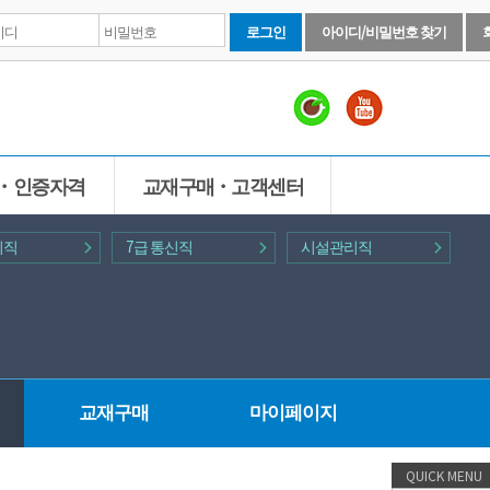
로그인
아이디/비밀번호 찾기
ㆍ인증자격
교재구매ㆍ고객센터
기직
7급 통신직
시설관리직
교재구매
마이페이지
QUICK MENU