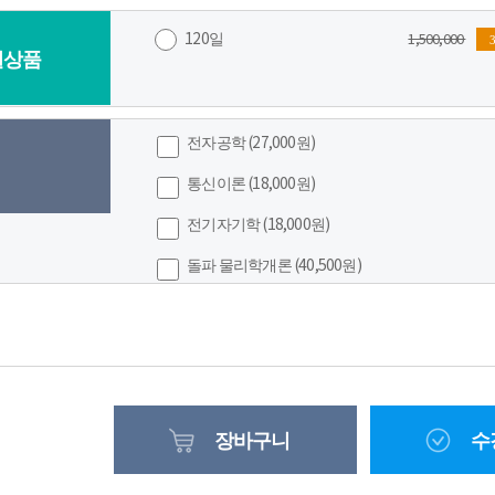
120일
1,500,000
일상품
전자공학 (
27,000
원)
통신이론 (
18,000
원)
전기자기학 (
18,000
원)
돌파 물리학개론 (
40,500
원)
장바구니
수