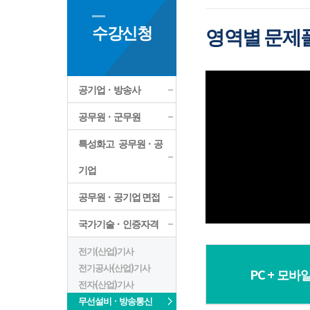
수강신청
영역별 문제
공기업ㆍ방송사
공무원ㆍ군무원
특성화고 공무원ㆍ공
기업
공무원ㆍ공기업 면접
국가기술ㆍ인증자격
전기(산업)기사
전기공사(산업)기사
PC + 모바
전자(산업)기사
무선설비ㆍ방송통신