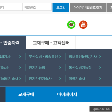
로그인
아이디/비밀번호 찾기
ㆍ인증자격
교재구매ㆍ고객센터
업)기사
무선설비ㆍ방송통신
정보통신(산업)기사
기능사
전기기능장
통신설비기능장
기설비기술사
전기안전기술사
미국기술사
교재구매
마이페이지
QUICK MENU