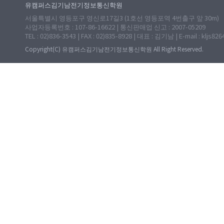
유캠퍼스김기남전기정보통신학원
서울특별시 영등포구 영신로17길3 (1호선 영등포역 4번출구 앞 30m)
사업자등록번호 : 107-86-16622 | 통신판매업 신고 : 2007-05209
TEL : 02)836-3543 | FAX : 02)835-8928 | 대표 : 김기남 | E-mail : kljs82
Copyright(C) 유캠퍼스김기남전기정보통신학원 All Right Reserved.