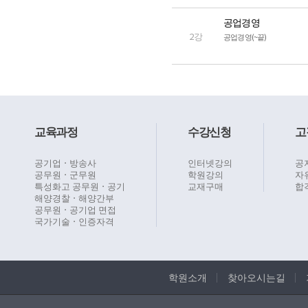
공업경영
2강
공업경영(~끝)
교육과정
수강신청
고
공기업ㆍ방송사
인터넷강의
공
공무원ㆍ군무원
학원강의
자
특성화고 공무원ㆍ공기
교재구매
합
해양경찰ㆍ해양간부
공무원ㆍ공기업 면접
국가기술ㆍ인증자격
학원소개
찾아오시는길