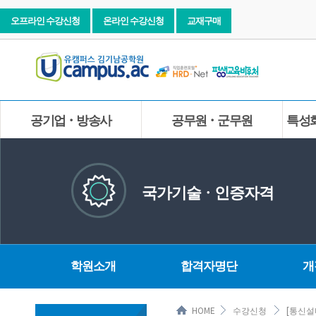
오프라인 수강신청
온라인 수강신청
교재구매
공기업ㆍ방송사
공무원ㆍ군무원
특성
국가기술ㆍ인증자격
학원소개
합격자명단
개
HOME
수강신청
[통신설