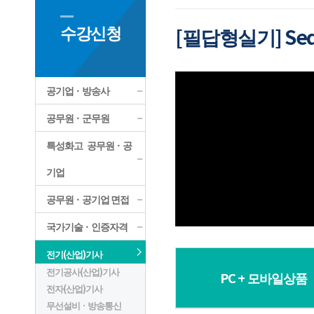
수강신청
[필답형실기] Seq
공기업ㆍ방송사
공무원ㆍ군무원
특성화고 공무원ㆍ공
기업
공무원ㆍ공기업 면접
국가기술ㆍ인증자격
전기(산업)기사
전기공사(산업)기사
PC + 모바일상품
전자(산업)기사
무선설비ㆍ방송통신