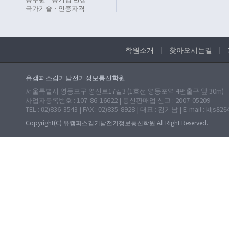
국가기술ㆍ인증자격
학원소개
찾아오시는길
유캠퍼스김기남전기정보통신학원
서울특별시 영등포구 영신로17길3 (1호선 영등포역 4번출구 앞 30m)
사업자등록번호 : 107-86-16622 | 통신판매업 신고 : 2007-05209
TEL : 02)836-3543 | FAX : 02)835-8928 | 대표 : 김기남 | E-mail : kljs82
Copyright(C) 유캠퍼스김기남전기정보통신학원 All Right Reserved.