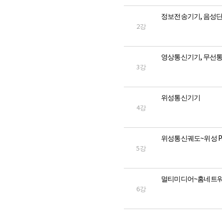
정보전송기기, 음성
2강
영상통신기기, 무선
3강
위성통신기기
4강
위성통신궤도~위성 Path 
5강
멀티미디어~홈네트
6강