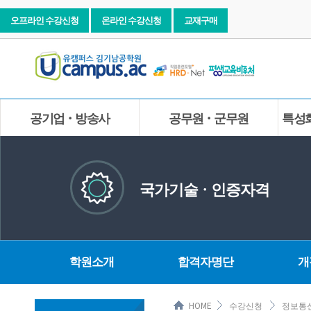
오프라인 수강신청
온라인 수강신청
교재구매
공기업ㆍ방송사
공무원ㆍ군무원
특성
국가기술ㆍ인증자격
학원소개
합격자명단
개
HOME
수강신청
정보통