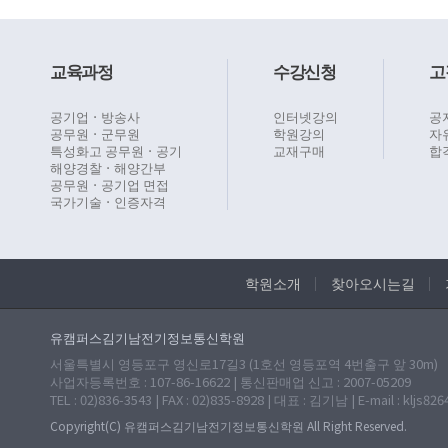
교육과정
수강신청
고
공기업ㆍ방송사
인터넷강의
공
공무원ㆍ군무원
학원강의
자
특성화고 공무원ㆍ공기
교재구매
합
해양경찰ㆍ해양간부
공무원ㆍ공기업 면접
국가기술ㆍ인증자격
학원소개
찾아오시는길
유캠퍼스김기남전기정보통신학원
서울특별시 영등포구 영신로17길3 (1호선 영등포역 4번출구 앞 30m)
사업자등록번호 : 107-86-16622 | 통신판매업 신고 : 2007-05209
TEL : 02)836-3543 | FAX : 02)835-8928 | 대표 : 김기남 | E-mail : kljs82
Copyright(C) 유캠퍼스김기남전기정보통신학원 All Right Reserved.