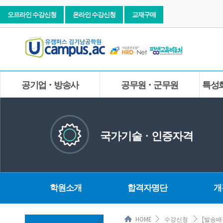
오프라인 수강신청
온라인 수강신청
교재구매
공기업ㆍ방송사
공무원ㆍ군무원
특성
국가기술ㆍ인증자격
학원소개
합격자명단
개
HOME
수강신청
[발송배