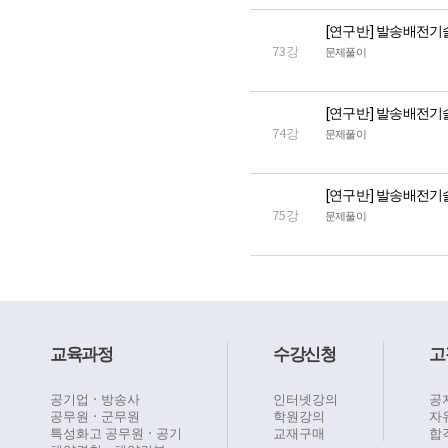
[연구반] 발송배전기
73강
문제풀이
[연구반] 발송배전기
74강
문제풀이
[연구반] 발송배전기
75강
문제풀이
교육과정
수강신청
고
공기업ㆍ방송사
인터넷강의
공
공무원ㆍ군무원
학원강의
자
특성화고 공무원ㆍ공기
교재구매
합