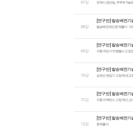
67강
연계시 장단점, 무부하 Ta
[연구반] 발송배전기
68강
발송배전계산 문제풀이 - 각
[연구반] 발송배전기
69강
각종 차단기 직병렬시 고장
[연구반] 발송배전기
70강
삼권선 변압기 고장계산(교
[연구반] 발송배전기
71강
각종 리액턴스 고장 계산, 단
[연구반] 발송배전기
72강
문제풀이