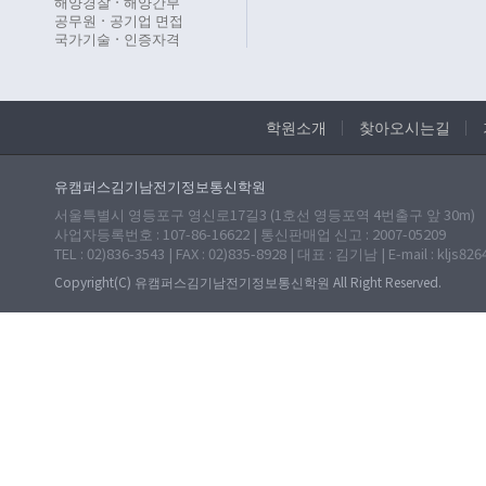
해양경찰ㆍ해양간부
공무원ㆍ공기업 면접
국가기술ㆍ인증자격
학원소개
찾아오시는길
유캠퍼스김기남전기정보통신학원
서울특별시 영등포구 영신로17길3 (1호선 영등포역 4번출구 앞 30m)
사업자등록번호 : 107-86-16622 | 통신판매업 신고 : 2007-05209
TEL : 02)836-3543 | FAX : 02)835-8928 | 대표 : 김기남 | E-mail : kljs82
Copyright(C) 유캠퍼스김기남전기정보통신학원 All Right Reserved.