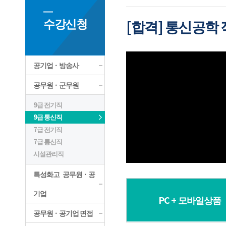
수강신청
[합격] 통신공학
공기업ㆍ방송사
공무원ㆍ군무원
9급 전기직
9급 통신직
7급 전기직
7급 통신직
시설관리직
특성화고 공무원ㆍ공
기업
PC + 모바일상품
공무원ㆍ공기업 면접