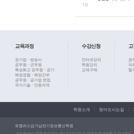
7강
교육과정
수강신청
고
공기업ㆍ방송사
인터넷강의
공
공무원ㆍ군무원
학원강의
자
특성화고 공무원ㆍ공기
교재구매
합
해양경찰ㆍ해양간부
공무원ㆍ공기업 면접
국가기술ㆍ인증자격
학원소개
찾아오시는길
유캠퍼스김기남전기정보통신학원
서울특별시 영등포구 영신로17길3 (1호선 영등포역 4번출구 앞 30m)