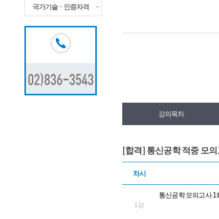
국가기술ㆍ인증자격
강의목차
[합격] 통신공학 적중 모
차시
통신공학 모의고사 1
1강