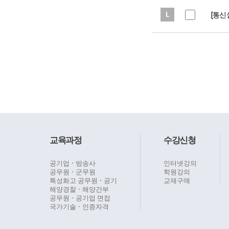
[통신
교육과정
수강신청
공기업ㆍ방송사
인터넷강의
공무원ㆍ군무원
학원강의
특성화고 공무원ㆍ공기
교재구매
해양경찰ㆍ해양간부
공무원ㆍ공기업 면접
국가기술ㆍ인증자격