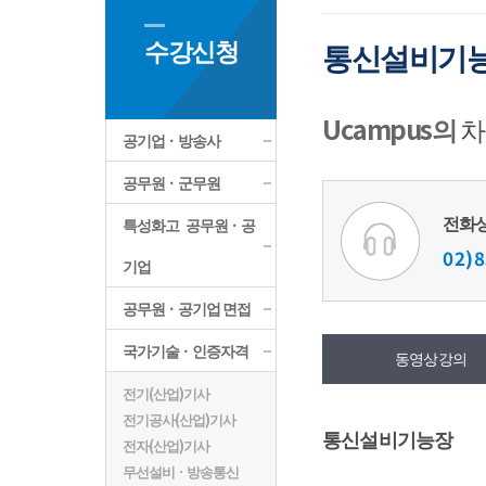
수강신청
통신설비기
Ucampus의
차
공기업ㆍ방송사
공무원ㆍ군무원
전화
특성화고 공무원ㆍ공
02)8
기업
공무원ㆍ공기업 면접
국가기술ㆍ인증자격
동영상강의
전기(산업)기사
전기공사(산업)기사
통신설비기능장
전자(산업)기사
무선설비ㆍ방송통신