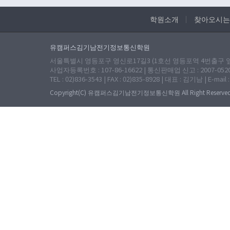
학원소개
찾아오시는
유캠퍼스김기남전기정보통신학원
서울특별시 영등포구 영신로17길3 (1호선 영등포역 4번출구 앞 
사업자등록번호 : 107-86-16622 | 통신판매업 신고 : 2007-052
TEL : 02)836-3543 | FAX : 02)835-8928 | 대표 : 김기남 | E-mail 
Copyright(C) 유캠퍼스김기남전기정보통신학원 All Right Reserved