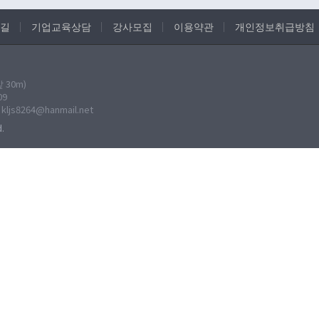
길
기업교육상담
강사모집
이용약관
개인정보취급방침
30m)
09
: kljs8264@hanmail.net
.