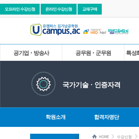
오프라인 수강신청
온라인 수강신청
교재구매
공기업ㆍ방송사
공무원ㆍ군무원
특성
국가기술ㆍ인증자격
학원소개
합격자명단
HOME
수강신청