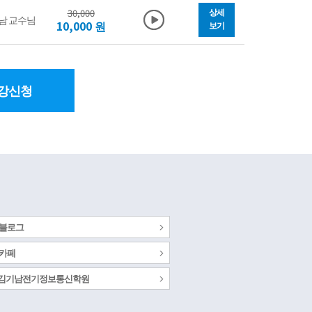
상세
30,000
남 교수님
10,000
원
보기
강신청
 블로그
 카페
s 김기남전기정보통신학원