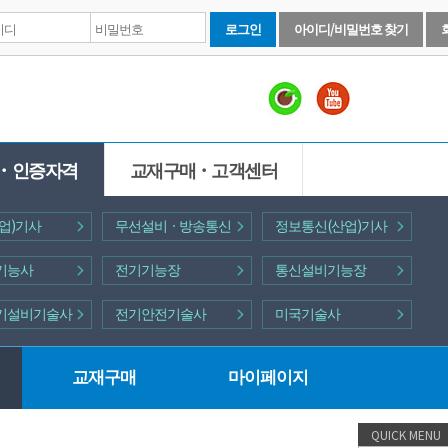
로그인
아이디/비밀번호 찾기
ㆍ인증자격
교재구매ㆍ고객센터
업)기사
무선설비ㆍ방송통신
정보통신(산업)기사
기능사
전기기능장
통신설비기능장
기설비기술사
전기안전기술사
미국기술사
교재구매
마이페이지
QUICK MENU